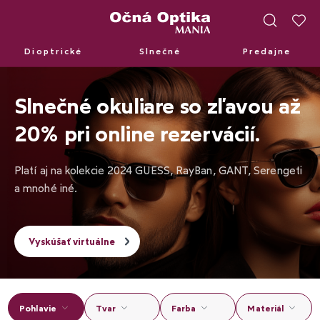
Dioptrické
Slnečné
Predajne
Dioptrické
Slnečné
Predajne
Slnečné okuliare so zľavou až
20% pri online rezervácií.
Platí aj na kolekcie 2024 GUESS, RayBan, GANT, Serengeti
a mnohé iné.
Vyskúšať virtuálne
Pohlavie
Tvar
Farba
Materiál