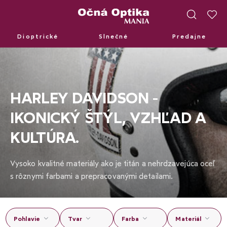
Dioptrické
Slnečné
Predajne
Dioptrické
Slnečné
Predajne
HARLEY DAVIDSON -
IKONICKÝ ŠTÝL, VZHĽAD A
KULTÚRA.
Vysoko kvalitné materiály ako je titán a nehrdzavejúca oceľ
s rôznymi farbami a prepracovanými detailami.
Pohlavie
Tvar
Farba
Materiál